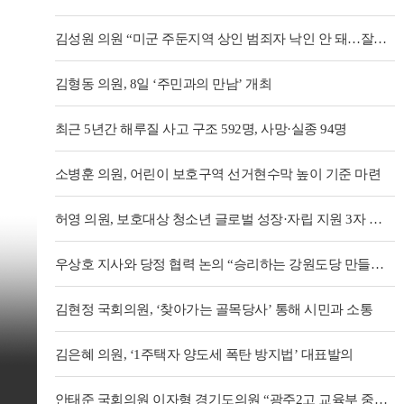
김성원 의원 “미군 주둔지역 상인 범죄자 낙인 안 돼…잘못된 KBS 보도 바로잡고 전수조사 철회해야”
김형동 의원, 8일 ‘주민과의 만남’ 개최
최근 5년간 해루질 사고 구조 592명, 사망·실종 94명
소병훈 의원, 어린이 보호구역 선거현수막 높이 기준 마련
허영 의원, 보호대상 청소년 글로벌 성장·자립 지원 3자 업무협약 체결
우상호 지사와 당정 협력 논의 “승리하는 강원도당 만들겠다”
김현정 국회의원, ‘찾아가는 골목당사’ 통해 시민과 소통
김은혜 의원, ‘1주택자 양도세 폭탄 방지법’ 대표발의
안태준 국회의원 이자형 경기도의원 “광주2고 교육부 중앙투자심사 조건부 통과 환영”