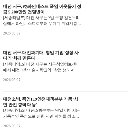
대전 서구, ㈜파인네스트 폭염 이웃돕기 성
금 5,200만원 전달받아
[세종타임즈] 대전 서구는 7일 구청 갑천누리
실에서 파인네스트로부터 무더위 취약계층을
위한 성금 5235만원을 지정 기탁받았다.기탁
2026-08-07
금은 해당 회사 ...
대전 서구-대전과기대, 창업 기업‘성장 사
다리’함께 만든다
[세종타임즈] 대전 서구는 서구창업허브센터
에서 대전과학기술대학교와 ‘창업 생태계 활
성화 및 창업 기업 육성 업무협약’을 체결했
2026-08-07
다고 7일 밝혔...
대전소방, 폭염119안전대책본부 가동 '시
민 안전 총력 대응'
[세종타임즈] 대전소방본부는 연일 이어지는
기록적인 폭염으로 인한 시민 피해를 최소화
하기 위해 8월 4일부터 9월 30일까지 ‘폭염11
2026-08-07
9...