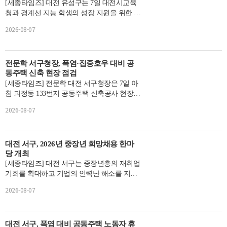
[세종타임즈] 대전 유성구는 7일 대전시교육
청과 경계선 지능 학생의 성장 지원을 위한 업
무협약을 체결했다.경계선 지능 학생: 지적장
2026-08-07
애와 비장애 사...
전문학 서구청장, 폭염·집중호우 대비 공
동주택 신축 현장 점검
[세종타임즈] 전문학 대전 서구청장은 7일 아
침 괴정동 133번지 공동주택 신축공사 현장을
찾아 공사 진행 상황과 여름철 안전관리 실태
2026-08-07
를 확인했다.이...
대전 서구, 2026년 중장년 희망채용 한마
당 개최
[세종타임즈] 대전 서구는 중장년층의 재취업
기회를 확대하고 기업의 인력난 해소를 지원
하기 위해 오는 19일 구청 구봉산홀에서 ‘2026
2026-08-07
년 중장년 희망...
대전 서구, 폭염 대비 공동주택 노동자 휴