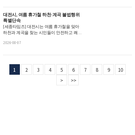
대전시, 여름 휴가철 하천·계곡 불법행위
특별단속
[세종타임즈] 대전시는 여름 휴가철을 맞아
하천과 계곡을 찾는 시민들이 안전하고 쾌적
하게 이용할 수 있도록 8월 한 달간 ...
2026-08-07
1
2
3
4
5
6
7
8
9
10
>
>>