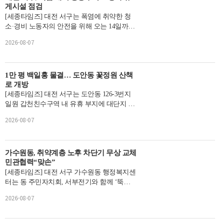
게시설 점검
[세종타임즈] 대전 서구는 폭염에 취약한 청
소·경비 노동자의 안전을 위해 오는 14일까지
관내 공동주택 노동자 휴게시설 점검을 실시
2026-08-07
한다.점검 대상�...
1만 평 백일홍 물결… 도안동 꽃정원 산책
로 개방
[세종타임즈] 대전 서구는 도안동 126-3번지
일원 갑천친수구역 내 유휴 부지에 대단지 꽃
정원을 조성해 시민들을 위한 산책길을 전면
2026-08-07
개방한다.조성 면...
가수원동, 취약계층 노후 차단기 무상 교체
민관협력“맞손”
[세종타임즈] 대전 서구 가수원동 행정복지센
터는 동 주민자치회, 서부전기와 함께 ‘뚝딱
뚝딱 효자손’취약계층 노후 차단기 교체 지원
2026-08-07
사업을 위한 ...