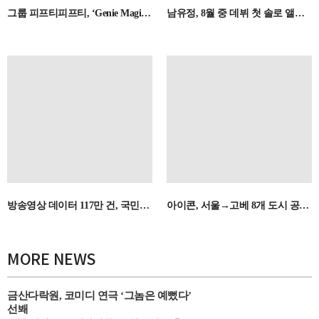
그룹 피프티피프티, ‘Genie Magic’ 으로 ‘논스탑’ 재출격…눈호강 퍼포먼스 예고
남유정, 8월 중 데뷔 첫 솔로 앨범 발매 확정…리메이크로 채운다
방송영상 데이터 117만 건, 국민에 개방
아이콘, 서울→고베 8개 도시 공연 성료…월드투어 순항 중
MORE NEWS
금산다락원, 코미디 연극 ‘그놈은 예뻤다’
선봬