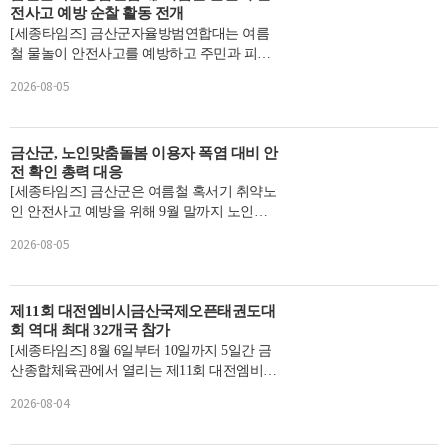
전사고 예방 순찰 활동 전개
[세종타임즈] 금산군자율방범연합대는 여름
철 물놀이 안전사고를 예방하고 주민과 피서
객의 안전을 확보하고자 지난 4일 금산읍 소
2026-08-05
재 사무실에서 발...
금산군, 노인맞춤돌봄 이용자 폭염 대비 안
전 확인 총력 대응
[세종타임즈] 금산군은 여름철 혹서기 취약노
인 안전사고 예방을 위해 9월 말까지 노인맞
춤돌봄 이용자의 폭염 대비 안전 확인에 총력
2026-08-05
을 다하고 있다....
제11회 대전엠비시금산국제오픈태권도대
회 역대 최대 32개국 참가
[세종타임즈] 8월 6일부터 10일까지 5일간 금
산종합체육관에서 열리는 제11회 대전엠비시
국제오픈태권도대회에 역대 최대 32개국이
2026-08-04
참가한다.중부권 대...