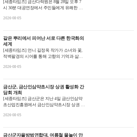
[세종타임즈] 금산다락원은 8월 28일 오후 7
시 30분 대공연장에서 주민들에게 유쾌한 웃
음과 따뜻한 감동을 선사할 웰메이드 코미디
2026-08-05
연극 ‘그놈은 예뻤...
같은 뿌리에서 피어난 서로 다른 한국화의
세계
[세종타임즈] 언니 길정옥 작가가 소녀와 꽃,
적벽팔경의 시어를 통해 고향의 기억과 삶의
이야기를 풀어낸다면, 동생 길선숙 작가는 수
2026-08-05
묵의 결 위에 ...
금산군, 금산인삼약초시장 상권 활성화 간
담회 개최
[세종타임즈] 금산군은 지난 4일 금산인삼약
초산업진흥원에서 금산인삼약초시장 상권 활
성화 간담회를 개최했다.이번 간담회에는 지
2026-08-05
역 상권 활성화를...
금산군자율방범연합대, 여름철 물놀이 안