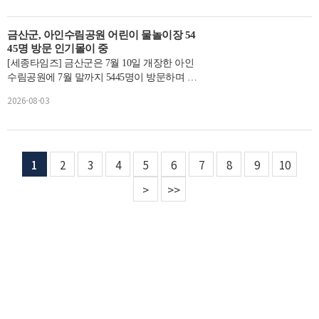
금산군, 아인수림공원 어린이 물놀이장 54
45명 방문 인기몰이 중
[세종타임즈] 금산군은 7월 10일 개장한 아인
수림공원에 7월 말까지 5445명이 방문하며 인
기몰이 중이라고 밝혔다.지난해 같은 기간 이
2026-08-03
용객은 3399명으로 ...
1
2
3
4
5
6
7
8
9
10
>
>>