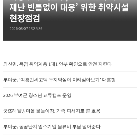
재난 빈틈없이 대응’ 위한 취약시설
현장점검
2026-08-07 13:35:36
외산면, 폭염 취약계층 1대1 안부 확인으로 안전 지킨다
부여군, ‘여흥민씨고택 두지역살이 미리살아보기’ 대흥행
2026 부여군 청소년 교류캠프 운영
굿뜨래웰빙마을 물놀이장, 가족 피서지로 큰 호응
부여군, 농공단지 입주기업 물류비 부담 덜어준다