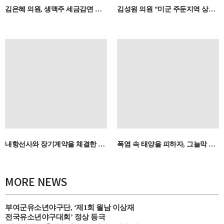
김은혜 의원, 생맥주 세금감면 법안 대표발의
김성원 의원 “미군 주둔지역 상인 범죄자 낙인 안 돼…잘못된 KBS 보도 바로잡고 전수조사 철회해야”
내항선사와 장기계약을 체결한 우수 화주님의 세액을 공제해 드립니다
폭염 속 태양을 피하자, 그늘막 설치 확대
MORE NEWS
부여군유소년야구단, ‘제1회 월남 이상재
전국유소년야구대회’ 정상 등극