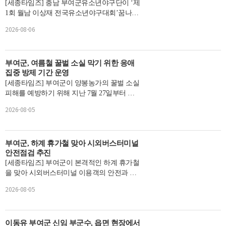
[세종타임즈] 충남 부여군유소년야구단이 ‘제
1회 월남 이상재 전국유소년야구대회’꿈나무
A리그에서 전국 강호들을 제치고 정상에 등
2026-08-06
극했다.이번 대...
부여군, 여름철 꿀벌 소실 막기 위한 응애
집중 방제 기간 운영
[세종타임즈] 부여군이 양봉농가의 꿀벌 소실
피해를 예방하기 위해 지난 7월 27일부터 오
는 9월 6일까지 6주간 ‘꿀벌응애 집중 방제 기
2026-08-05
간’을 운영한...
부여군, 하계 휴가철 맞아 시외버스터미널
안전점검 추진
[세종타임즈] 부여군이 본격적인 하계 휴가철
을 맞아 시외버스터미널 이용객의 안전과 편
의를 위해 시외버스터미널 안전점검에 나선
2026-08-05
다.군은 지난 8월 ...
이동유 부여군 신임 부군수, 읍면 현장에서