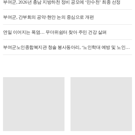
부여군, 2026년 충남 지방하천 정비 공모에 ‘만수천’ 최종 선정
부여군, 간부회의 공약·현안 논의 중심으로 개편
연일 이어지는 폭염… 무더위쉼터 찾아 주민 건강 살펴
부여군노인종합복지관 청솔 봉사동아리, ‘노인학대 예방 및 노인인권·권익증진 캠페인’ 실시