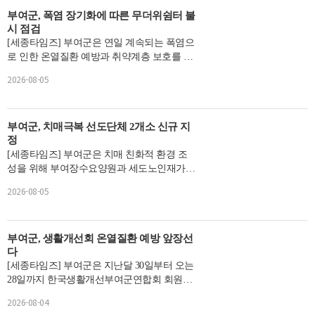
부여군, 폭염 장기화에 따른 무더위쉼터 불
시 점검
[세종타임즈] 부여군은 연일 계속되는 폭염으
로 인한 온열질환 예방과 취약계층 보호를 위
해 지난 3일부터 4일까지 이틀간 관내 무더위
2026-08-05
쉼터에 대한 불...
부여군, 치매극복 선도단체 2개소 신규 지
정
[세종타임즈] 부여군은 치매 친화적 환경 조
성을 위해 부여장수요양원과 세도노인재가복
지센터를 치매극복 선도단체로 신규 지정하
2026-08-05
고 현판 전달식을 ...
부여군, 생활개선회 온열질환 예방 앞장선
다
[세종타임즈] 부여군은 지난달 30일부터 오는
28일까지 한국생활개선부여군연합회 회원을
대상으로 총 16회에 걸쳐 읍면 특성화 교육을
2026-08-04
진행한다.이번 ...