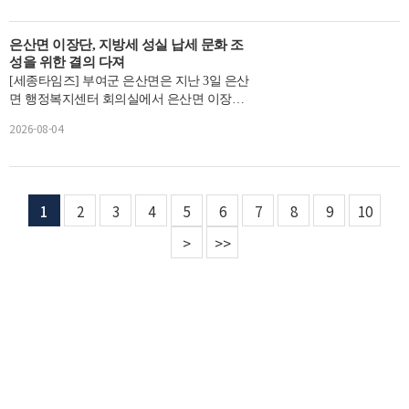
은산면 이장단, 지방세 성실 납세 문화 조
성을 위한 결의 다져
[세종타임즈] 부여군 은산면은 지난 3일 은산
면 행정복지센터 회의실에서 은산면 이장단
및 공무원 등 40여명이 참석한 가운데 ‘2026년
2026-08-04
하반기 지방세 ...
1
2
3
4
5
6
7
8
9
10
>
>>