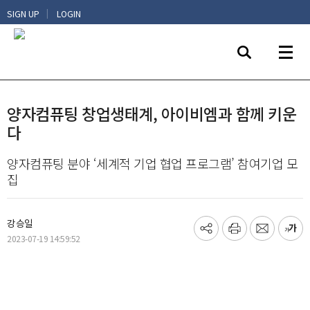
|
SIGN UP
LOGIN
양자컴퓨팅 창업생태계, 아이비엠과 함께 키운
다
양자컴퓨팅 분야 ‘세계적 기업 협업 프로그램’ 참여기업 모
집
강승일
기
프
메
글
2023-07-19 14:59:52
사
린
일
씨
공
트
보
키
유
내
우
하
기
기
기