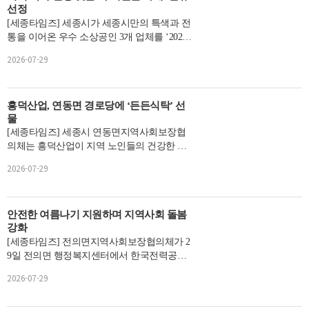
선정
[세종타임즈] 세종시가 세종시만의 특색과 전
통을 이어온 우수 소상공인 3개 업체를 ‘2026
년 세종 뿌리깊은 가게’로 선정했다고 밝혔
2026-07-29
다.‘세종 뿌리...
흥덕산업, 연동면 경로당에 ‘든든식탁’ 선
물
[세종타임즈] 세종시 연동면지역사회보장협
의체는 흥덕산업이 지역 노인들의 건강한 삶
을 지원하기 위해 800여만원을 기탁했다...
2026-07-29
안전한 여름나기 지원하며 지역사회 돌봄
강화
[세종타임즈] 전의면지역사회보장협의체가 2
9일 전의면 행정복지센터에서 한국전력공사
세종지사로부터 선풍기 10대와 여...
2026-07-29