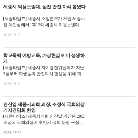
세종시 의용소방대, 실전 안전 지식 뽐냈다
[세종타임즈] 세종시 소방본부가 29일 세종시
청 여민실에서 ‘제12회 세종시 의용소방대 강
의경연대회’를 개최했다고 밝...
2026-07-29
학교폭력 예방교육, 가상현실로 더 생생하
게
[세종타임즈] 세종시 자치경찰위원회가 지난
3월부터 학생들의 안전의식 향상을 위해 학교
폭력 예방 가상현실 체험교육을 ...
2026-07-29
안신일 세종시의회 의장, 조정식 국회의장
기자간담회 환영
[세종타임즈] 세종시의회 안신일 의장은 28일
조정식 국회의장이 후반기 국회 운영 구상을
밝히는 기자간담회를 가진 것에 대해 환영 입
2026-07-28
장을 밝혔다.안...