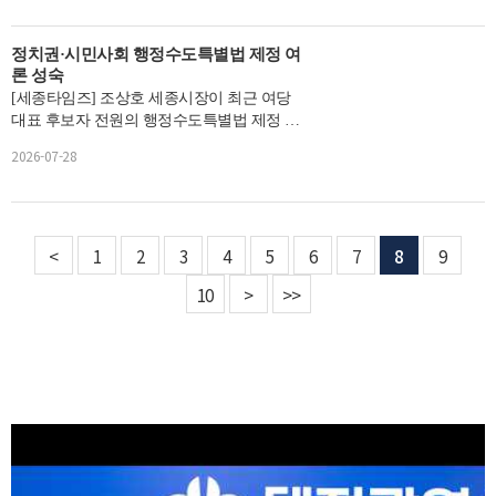
정치권·시민사회 행정수도특별법 제정 여
론 성숙
[세종타임즈] 조상호 세종시장이 최근 여당
대표 후보자 전원의 행정수도특별법 제정 약
속과 시민사회 비상연석회의 가동...
2026-07-28
<
1
2
3
4
5
6
7
8
9
10
>
>>