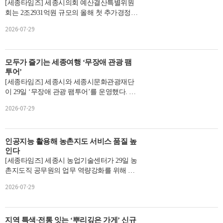
[세종타임즈] 세종시의회 예산결산특별위원
회는 2조2931억원 규모의 올해 첫 추가경정예
산안을 일부 조정해 수정 의결하고, 어려운 재
2026-07-29
정 ...
모두가 즐기는 세종여행 ‘무장애 관광 팸
투어’
[세종타임즈] 세종시와 세종시문화관광재단
이 29일 ‘무장애 관광 팸투어’를 운영했다. 이
번 팸투어는 서부내륙권 관...
2026-07-29
인공지능 활용해 농촌지도 서비스 품질 높
인다
[세종타임즈] 세종시 농업기술센터가 29일 농
촌지도직 공무원의 업무 역량강화를 위해 생
성형 인공지능을 활용한 실무 중심의 ...
2026-07-29
지역 특색·전통 잇는 ‘뿌리깊은 가게’ 신규